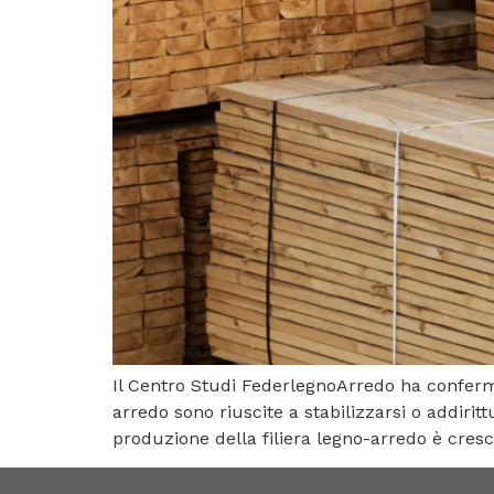
Il Centro Studi FederlegnoArredo ha confermat
arredo sono riuscite a stabilizzarsi o addiri
produzione della filiera legno-arredo è cresci