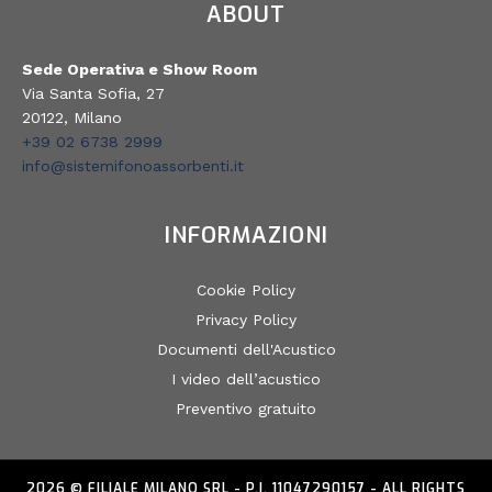
ABOUT
Sede Operativa e Show Room
Via Santa Sofia, 27
20122, Milano
+39 02 6738 2999
info@sistemifonoassorbenti.it
INFORMAZIONI
Cookie Policy
Privacy Policy
Documenti dell'Acustico
I video dell’acustico
Preventivo gratuito
2026 © FILIALE MILANO SRL - P.I. 11047290157 - ALL RIGHTS