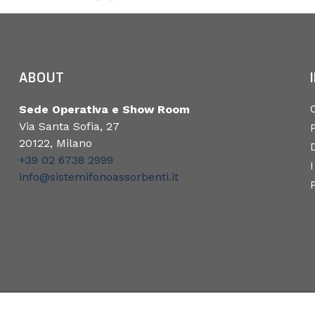
ABOUT
Sede Operativa e Show Room
Via Santa Sofia, 27
P
20122, Milano
+39 02 6738 2999
I
info@sistemifonoassorbenti.it
© FILIALE MILANO SRL - P.I. 11047290157 - ALL RIGHTS RE