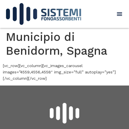
Municipio di
Benidorm, Spagna
[vc_row][vc_column][vc_images_carousel
images=”4559,4556,4558″ img_size=”full” autoplay=”yes”]
[/vc_column][/vc_row]